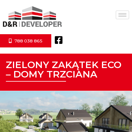
788 038 865
ZIELONY ZAKĄTEK ECO
– DOMY TRZCIANA