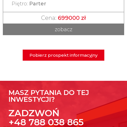
Piętro:
Parter
Cena:
699000 zł
zobacz
Pobierz prospekt informacyjny
MASZ PYTANIA DO TEJ
INWESTYCJI?
ZADZWOŃ
+48 788 038 865