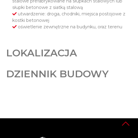
stalowe prefabrykowane na słupkach stalowych lub
słupki betonowe z siatką stalową
utwardzenie: droga, chodniki, miejsca postojowe z
kostki betonowej
oświetlenie zewnętrzne na budynku, oraz terenu
LOKALIZACJA
DZIENNIK BUDOWY