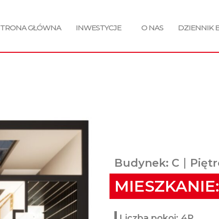
STRONA GŁÓWNA
INWESTYCJE
O NAS
DZIENNIK
Budynek: C
Piętr
MIESZKANIE:
Liczba pokoi: 4P