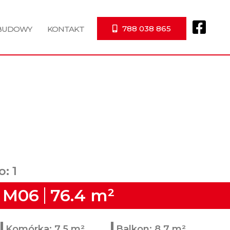
788 038 865
 BUDOWY
KONTAKT
o: 1
M06
76.4 m²
Komórka: 7.5 m²
Balkon: 8.7 m²